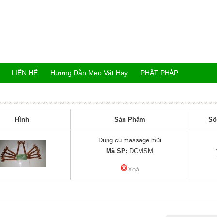
LIÊN HỆ
Hướng Dẫn Mẹo Vặt Hay
PHẬT PHÁP
Hình
Sản Phẩm
Số
Dụng cụ massage mũi
Mã SP:
DCMSM
Xoá