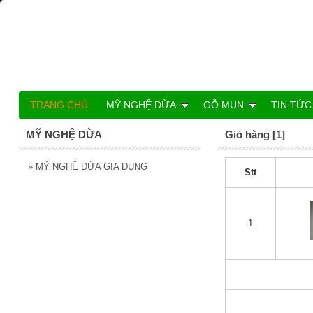
TRANG CHỦ
MỸ NGHỆ DỪA
GỖ MUN
TIN TỨC
MỸ NGHỆ DỪA
Giỏ hàng [1]
»
MỸ NGHỆ DỪA GIA DỤNG
Stt
1