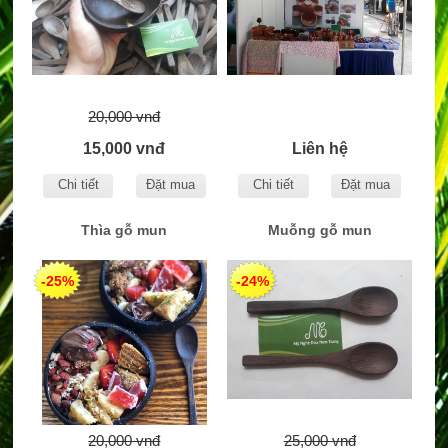
20,000 vnđ
15,000 vnđ
Liên hệ
Chi tiết
Đặt mua
Chi tiết
Đặt mua
Thìa gỗ mun
Muỗng gỗ mun
-25%
-24%
20,000 vnđ
25,000 vnđ