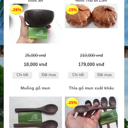
thức ăn
Hình Trái Bí Lớn
-28%
-15%
25,000 vnđ
210,000 vnđ
18,000 vnđ
179,000 vnđ
Chi tiết
Đặt mua
Chi tiết
Đặt mua
Muỗng gỗ mun
Thìa gổ mun xuất khẩu
-25%