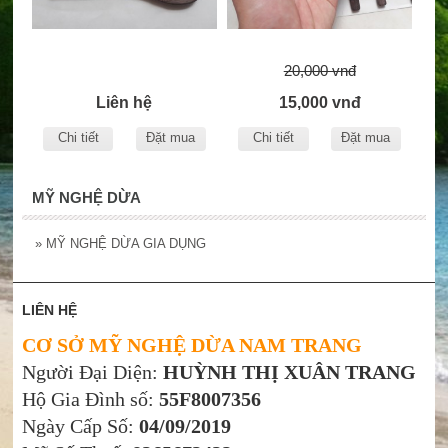
20,000 vnđ
Liên hệ
15,000 vnđ
Chi tiết
Đặt mua
Chi tiết
Đặt mua
MỸ NGHỆ DỪA
»
MỸ NGHỆ DỪA GIA DỤNG
LIÊN HỆ
CƠ SỞ MỸ NGHỆ DỪA NAM TRANG
Người Đại Diện:
HUỲNH THỊ XUÂN TRANG
Hộ Gia Đình số:
55F8007356
Ngày Cấp Số:
04/09/2019