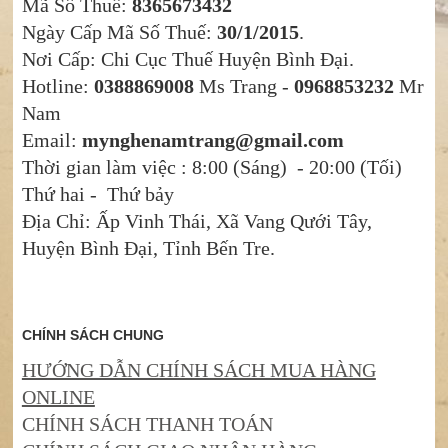
Mã Số Thuế:
8365673432
Ngày Cấp Mã Số Thuế:
30/1/2015
.
Nơi Cấp: Chi Cục Thuế Huyện Bình Đại.
Hotline:
0388869008
Ms Trang -
0968853232
Mr
Nam
Email:
mynghenamtrang@gmail.com
Thời gian làm việc : 8:00 (Sáng) - 20:00 (Tối)
Thứ hai - Thứ bảy
Địa Chỉ: Ấp Vinh Thái, Xã Vang Qưới Tây,
Huyện Bình Đại, Tỉnh Bến Tre.
CHÍNH SÁCH CHUNG
HƯỚNG DẪN CHÍNH SÁCH MUA HÀNG
ONLINE
CHÍNH SÁCH THANH TOÁN