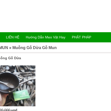
LIÊN HỆ
Hướng Dẫn Mẹo Vặt Hay
PHẬT PHÁP
 MUN
»
Muỗng Gỗ Dừa Gỗ Mun
ỗng Gỗ Dừa
20,000 vnđ