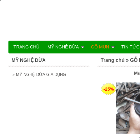
TRANG CHỦ
MỸ NGHỆ DỪA
GỖ MUN
TIN TỨC
MỸ NGHỆ DỪA
Trang chủ
»
GỖ
Mu
»
MỸ NGHỆ DỪA GIA DỤNG
-25%