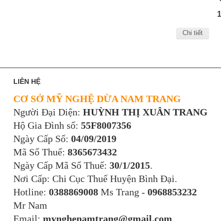
Chi tiết
LIÊN HỆ
CƠ SỞ MỸ NGHỆ DỪA NAM TRANG
Người Đại Diện:
HUỲNH THỊ XUÂN TRANG
Hộ Gia Đình số:
55F8007356
Ngày Cấp Số:
04/09/2019
Mã Số Thuế:
8365673432
Ngày Cấp Mã Số Thuế:
30/1/2015
.
Nơi Cấp: Chi Cục Thuế Huyện Bình Đại.
Hotline:
0388869008
Ms Trang -
0968853232
Mr Nam
Email:
mynghenamtrang@gmail.com