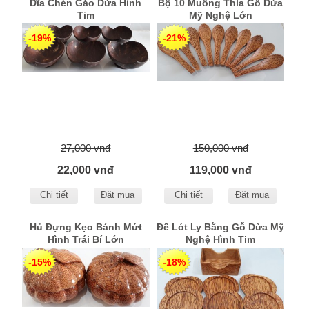
Dĩa Chén Gáo Dừa Hình
Bộ 10 Muỗng Thìa Gỗ Dừa
Tim
Mỹ Nghệ Lớn
-19%
-21%
27,000 vnđ
150,000 vnđ
22,000 vnđ
119,000 vnđ
Chi tiết
Đặt mua
Chi tiết
Đặt mua
Hủ Đựng Kẹo Bánh Mứt
Đế Lót Ly Bằng Gỗ Dừa Mỹ
Hình Trái Bí Lớn
Nghệ Hình Tim
-15%
-18%