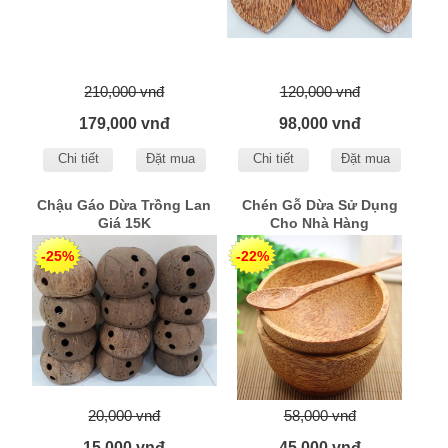
210,000 vnđ
120,000 vnđ
179,000 vnđ
98,000 vnđ
Chi tiết
Đặt mua
Chi tiết
Đặt mua
Chậu Gáo Dừa Trồng Lan
Chén Gỗ Dừa Sử Dụng
Giá 15K
Cho Nhà Hàng
-25%
-22%
20,000 vnđ
58,000 vnđ
15,000 vnđ
45,000 vnđ