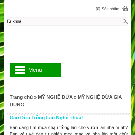
[0] Sản phẩm
Menu
Trang chủ
»
MỸ NGHỆ DỪA
»
MỸ NGHỆ DỪA GIA
DỤNG
Gáo Dừa Trồng Lan Nghệ Thuật
Bạn đang tìm mua chậu trồng lan cho vườn lan nhà mình?
Bạn yêu vẻ đẹp tự nhiên mọc mạc và pha lẫn một chút