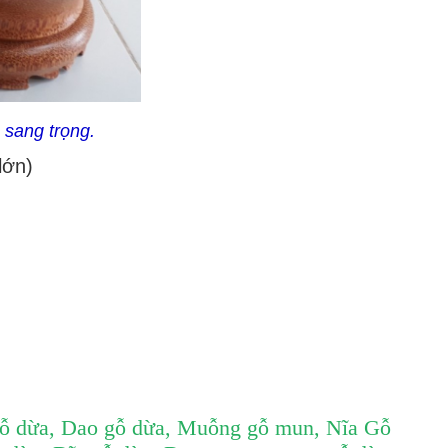
 sang trọng.
lớn)
ỗ dừa
,
Dao gỗ dừa
,
Muỗng gỗ mun
,
Nĩa Gỗ