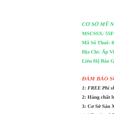
CƠ SỞ MỸ 
MSCSSX: 55F
Mã Số Thuế: 
Địa Chỉ: Ấp V
Liên Hệ Báo G
ĐẢM BẢO S
1: FREE Phí shi
2: Hàng chất 
3: Cơ Sở Sản X