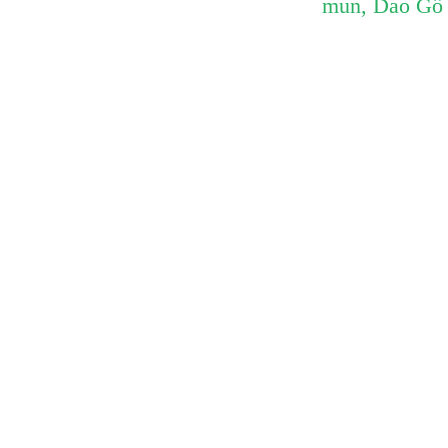
mun
,
Dao Gỗ