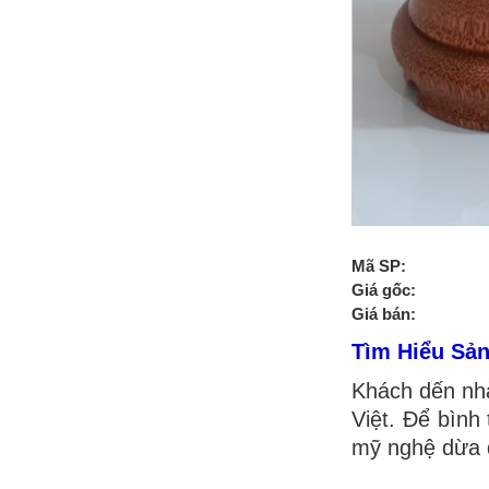
Mã SP:
Giá gốc:
Giá bán:
Tìm Hiểu Sả
Khách dến nhà
Việt. Để bình
mỹ nghệ dừa đ