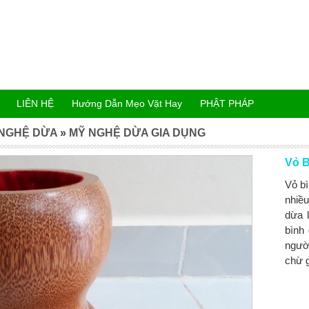
LIÊN HỆ
Hướng Dẫn Mẹo Vặt Hay
PHẬT PHÁP
NGHỆ DỪA
»
MỸ NGHỆ DỪA GIA DỤNG
Vỏ B
Vỏ b
nhiều
dừa 
bình
ngườ
chừ 