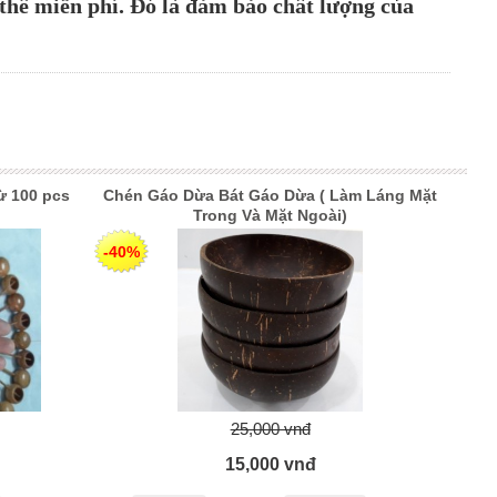
 thế miễn phí. Đó là đảm bảo chất lượng của
ừ 100 pcs
Chén Gáo Dừa Bát Gáo Dừa ( Làm Láng Mặt
Trong Và Mặt Ngoài)
-40%
25,000 vnđ
15,000 vnđ