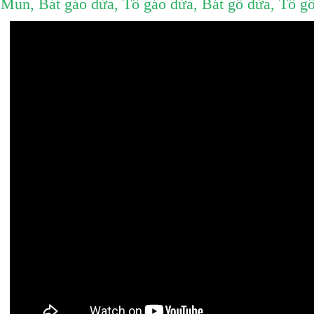
 Mun
,
Bát gáo dừa
,
Tô gáo dừa
,
Bát gỗ dừa
,
Tô gỗ