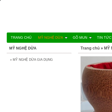
TRANG CHỦ
MỸ NGHỆ DỪA
GỖ MUN
TIN TỨC
MỸ NGHỆ DỪA
Trang chủ
»
MỸ 
»
MỸ NGHỆ DỪA GIA DỤNG