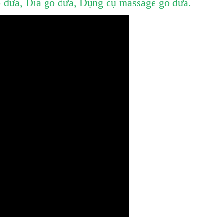
 dừa,
Dĩa gỗ dừa
,
Dụng cụ massage gỗ dừa
.