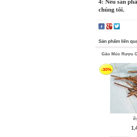
4: Nếu sản phẩ
chúng tôi.
Sản phẩm liên qu
Gáo Múc Rượu Gi
-30%
2
1,