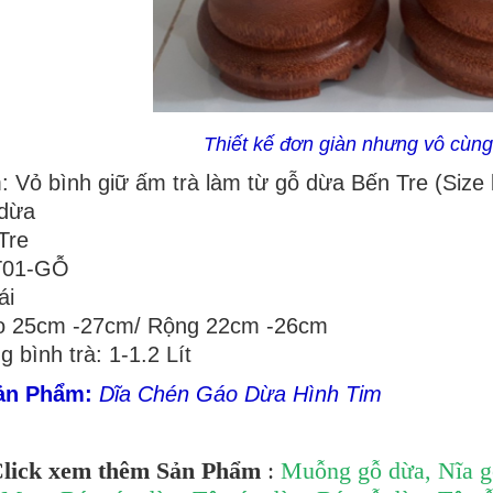
Thiết kế đơn giàn nhưng vô cùng
 Vỏ bình giữ ấm trà làm từ gỗ dừa Bến Tre (Size 
 dừa
Tre
T01-GỖ
ái
o 25cm -27cm/ Rộng 22cm -26cm
 bình trà: 1-1.2 Lít
ản Phẩm:
Dĩa Chén Gáo Dừa Hình Tim
lick xem thêm Sản Phẩm
:
Muỗng gỗ dừa
,
Nĩa g