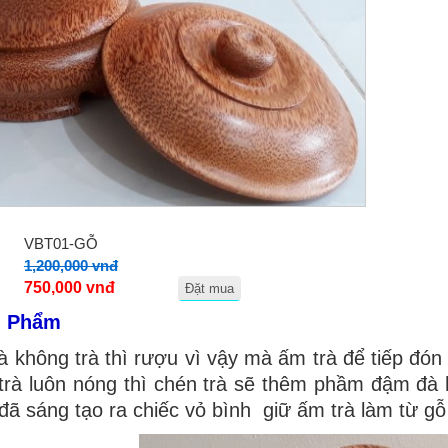
VBT01-GỖ
1,200,000 vnđ
750,000 vnđ
Đặt mua
n Phẩm
 không trà thì rượu vì vậy mà ấm trà để tiếp đón
 trà luôn nóng thì chén trà sẽ thêm phầm đậm đ
ã sáng tạo ra chiếc vỏ bình giữ ấm trà làm từ gỗ