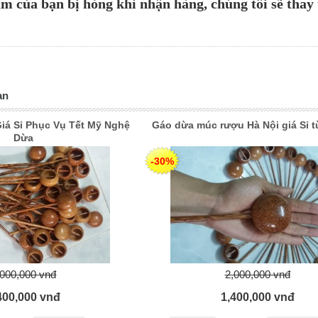
m của bạn bị hỏng khi nhận hàng, chúng tôi sẽ thay
an
á Sỉ Phục Vụ Tết Mỹ Nghệ
Gáo dừa múc rượu Hà Nội giá Sỉ t
Dừa
-30%
,000,000 vnđ
2,000,000 vnđ
400,000 vnđ
1,400,000 vnđ