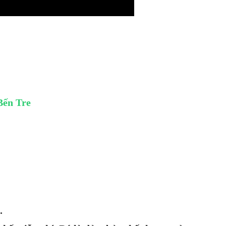
Bến Tre
.