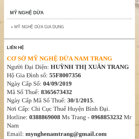
MỸ NGHỆ DỪA
»
MỸ NGHỆ DỪA GIA DỤNG
LIÊN HỆ
CƠ SỞ MỸ NGHỆ DỪA NAM TRANG
Người Đại Diện:
HUỲNH THỊ XUÂN TRANG
Hộ Gia Đình số:
55F8007356
Ngày Cấp Số:
04/09/2019
Mã Số Thuế:
8365673432
Ngày Cấp Mã Số Thuế:
30/1/2015
.
Nơi Cấp: Chi Cục Thuế Huyện Bình Đại.
Hotline:
0388869008
Ms Trang -
0968853232
Mr
Nam
Email:
mynghenamtrang@gmail.com