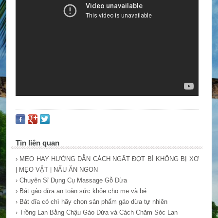
Tin liên quan
› MẸO HAY HƯỚNG DẪN CÁCH NGẮT ĐỌT BÍ KHÔNG BỊ XƠ
| MẸO VẶT | NẤU ĂN NGON
› Chuyên Sỉ Dụng Cụ Massage Gỗ Dừa
› Bát gáo dừa an toàn sức khỏe cho mẹ và bé
› Bát dĩa có chì hãy chọn sản phẩm gáo dừa tự nhiên
› Trồng Lan Bằng Chậu Gáo Dừa và Cách Chăm Sóc Lan